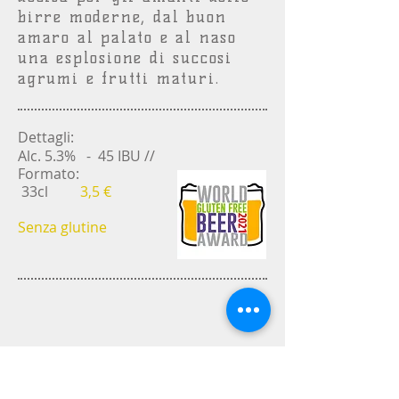
birre moderne, dal buon
amaro al palato e al naso
una esplosione di succosi
agrumi e frutti maturi.
Dettagli:
Alc. 5.3% - 45 IBU //
Formato:
33cl
3,
5
€
Senza glutine