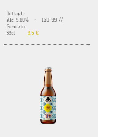
Dettagli:
Alc. 5,80% - IBU 99 //
Formato:
33cl
3,5 €