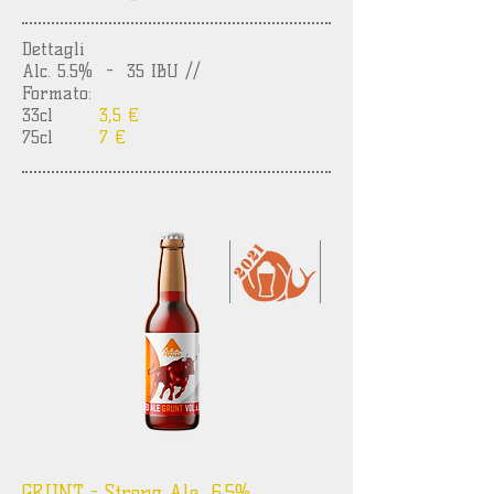
Dettagli
Alc. 5.5%
- 35 IBU //
Formato:
33cl
3,5 €
75cl
7 €
GRUNT - Strong Ale 6.5%