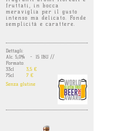
fruttati, in bocca
meraviglia per il gusto
intenso ma delicato. Fonde
semplicità e carattere.
Dettagli:
Alc. 5,0% - 15 IBU //
Formato:
33cl
3,5 €
75cl
7 €
Senza glutine