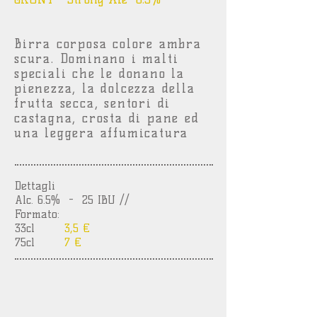
Birra corposa colore ambra
scura. Dominano i malti
speciali che le donano la
pienezza, la dolcezza della
frutta secca, sentori di
castagna, crosta di pane ed
una leggera affumicatura
Dettagli
Alc. 6.5%
- 25 IBU //
Formato:
33cl
3,5 €
75cl
7 €