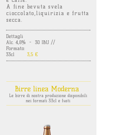
e caffè.
A fine bevuta svela
cioccolato,liquirizia e frutta
secca.
Dettagli
Alc. 4,8%
- 30 IBU //
Formato:
33cl
3,5 €
Birre linea Moderna
Le birre di nostra produzione disponibili
nei formati 33cl e fusti