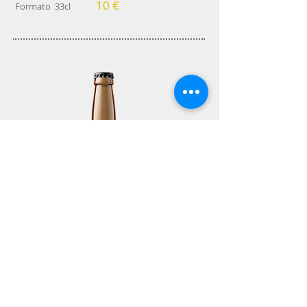
10 €
Formato 33cl
AMY
Barrel Aged Strong Ale
9,0%