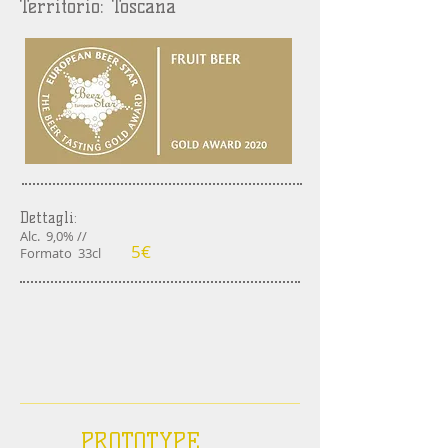
Territorio: Toscana
Dettagli:
Alc. 9,0% //
5
€
Formato 33cl
PROTOTYPE