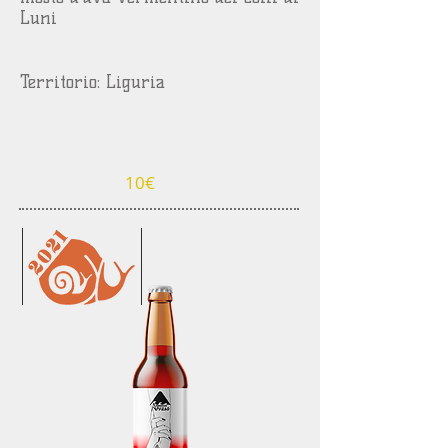
Luni
Territorio: Liguria
Dettagli:
Alc. 8,0% //
10€
Formato 75cl