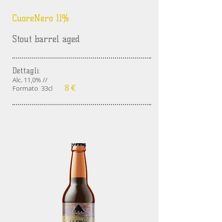
CuoreNero 11%
Stout barrel aged
Dettagli:
Alc. 11,0% //
8
€
Formato 33cl